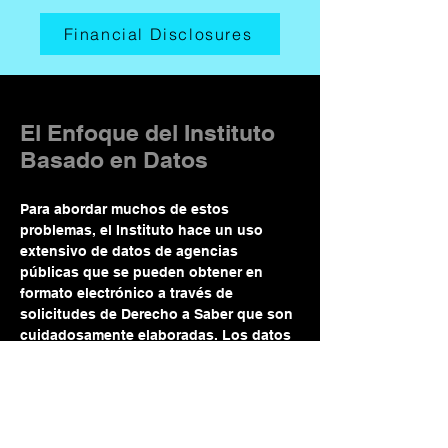
Financial Disclosures
El Enfoque del Instituto
Basado en Datos
Para abordar muchos de estos
problemas, el Instituto hace un uso
extensivo de datos de agencias
públicas que se pueden obtener en
formato electrónico a través de
solicitudes de Derecho a Saber que son
cuidadosamente elaboradas. Los datos
demográficos que no están disponibles
en los registros de la agencia, como los
ingresos estimados de un individuo,
pueden imputarse utilizando datos del
censo.